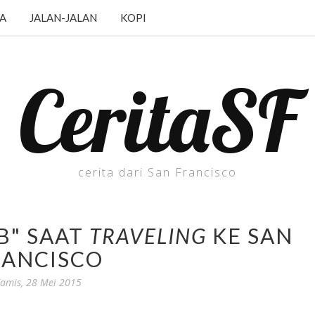
JA
JALAN-JALAN
KOPI
CeritaSF
cerita dari San Francisco
B" SAAT
TRAVELING
KE SAN
RANCISCO
amis, 28 Mei 2015