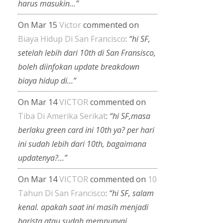
harus masukin…”
On Mar 15
Victor
commented on
Biaya Hidup Di San Francisco
:
“hi SF,
setelah lebih dari 10th di San Fransisco,
boleh diinfokan update breakdown
biaya hidup di…”
On Mar 14
VICTOR
commented on
Tiba Di Amerika Serikat
:
“hi SF,masa
berlaku green card ini 10th ya? per hari
ini sudah lebih dari 10th, bagaimana
updatenya?…”
On Mar 14
VICTOR
commented on
10
Tahun Di San Francisco
:
“hi SF, salam
kenal. apakah saat ini masih menjadi
barista atau sudah mempunyai