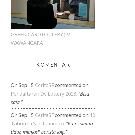
GREEN CARD LOTTERY (IV) -
WAWANCARA
KOMENTAR
On Sep 15
CeritaSF
commented on
Pendaftaran Dv Lottery 2023
:
“Bisa
saja.”
On Sep 15
CeritaSF
commented on
10
Tahun Di San Francisco
:
“Kami sudah
tidak menjadi barista lagi.”