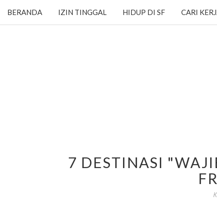
BERANDA
IZIN TINGGAL
HIDUP DI SF
CARI KER
7 DESTINASI "WAJI
F
K