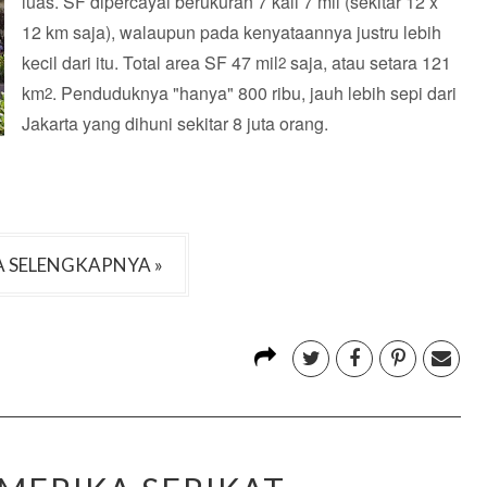
luas. SF dipercayai berukuran 7 kali 7 mil (sekitar 12 x
12 km saja), walaupun pada kenyataannya justru lebih
kecil dari itu. Total area SF 47 mil
saja, atau setara 121
2
km
. Penduduknya "hanya" 800 ribu, jauh lebih sepi dari
2
Jakarta yang dihuni sekitar 8 juta orang.
 SELENGKAPNYA »