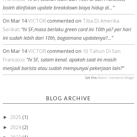
boleh diinfokan update breakdown biaya hidup di…”
On Mar 14
VICTOR
commented on
Tiba Di Amerika
Serikat
:
“hi SF,masa berlaku green card ini 10th ya? per hari
ini sudah lebih dari 10th, bagaimana updatenya?…”
On Mar 14
VICTOR
commented on
10 Tahun Di San
Francisco
:
“hi SF, salam kenal. apakah saat ini masih
menjadi barista atau sudah mempunyai pekerjaan lain?”
Get this
Recent Comments Widget
BLOG ARCHIVE
2025
(1)
►
2024
(2)
►