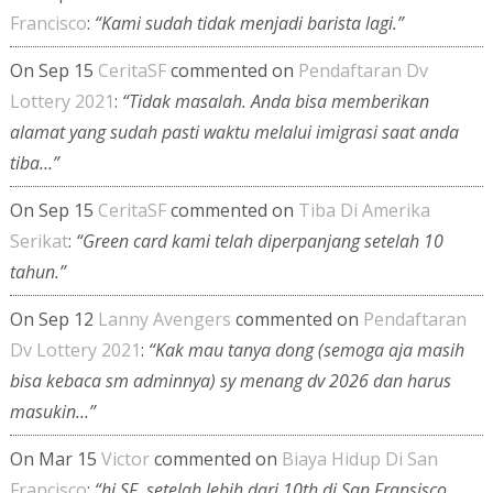
Francisco
:
“Kami sudah tidak menjadi barista lagi.”
On Sep 15
CeritaSF
commented on
Pendaftaran Dv
Lottery 2021
:
“Tidak masalah. Anda bisa memberikan
alamat yang sudah pasti waktu melalui imigrasi saat anda
tiba…”
On Sep 15
CeritaSF
commented on
Tiba Di Amerika
Serikat
:
“Green card kami telah diperpanjang setelah 10
tahun.”
On Sep 12
Lanny Avengers
commented on
Pendaftaran
Dv Lottery 2021
:
“Kak mau tanya dong (semoga aja masih
bisa kebaca sm adminnya) sy menang dv 2026 dan harus
masukin…”
On Mar 15
Victor
commented on
Biaya Hidup Di San
Francisco
:
“hi SF, setelah lebih dari 10th di San Fransisco,