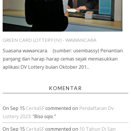
GREEN CARD LOTTERY (IV) - WAWANCARA
Suasana wawancara. (sumber: usembassy) Penantian
panjang dan harap-harap cemas sejak memasukkan
aplikasi DV Lottery bulan Oktober 201...
KOMENTAR
On Sep 15
CeritaSF
commented on
Pendaftaran Dv
Lottery 2023
:
“Bisa saja.”
On Sep 15
CeritaSF
commented on
10 Tahun Di San