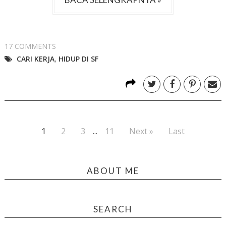
17 COMMENTS
CARI KERJA
,
HIDUP DI SF
1
2
3
...
11
Next »
Last
ABOUT ME
SEARCH