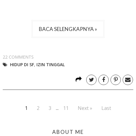
BACA SELENGKAPNYA »
22 COMMENTS
HIDUP DI SF
,
IZIN TINGGAL
1
2
3
...
11
Next »
Last
ABOUT ME