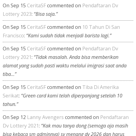
On Sep 15
CeritaSF
commented on
Pendaftaran Dv
Lottery 2023
:
“Bisa saja.”
On Sep 15
CeritaSF
commented on
10 Tahun Di San
Francisco
:
“Kami sudah tidak menjadi barista lagi.”
On Sep 15
CeritaSF
commented on
Pendaftaran Dv
Lottery 2021
:
“Tidak masalah. Anda bisa memberikan
alamat yang sudah pasti waktu melalui imigrasi saat anda
tiba…”
On Sep 15
CeritaSF
commented on
Tiba Di Amerika
Serikat
:
“Green card kami telah diperpanjang setelah 10
tahun.”
On Sep 12
Lanny Avengers
commented on
Pendaftaran
Dv Lottery 2021
:
“Kak mau tanya dong (semoga aja masih
bisa kebaca sm adminnya) sy menang dv 2026 dan harus