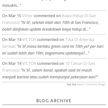
masukin…”
On Mar 15
Victor
commented on
Biaya Hidup Di San
Francisco
:
“hi SF, setelah lebih dari 10th di San Fransisco,
boleh diinfokan update breakdown biaya hidup di…”
On Mar 14
VICTOR
commented on
Tiba Di Amerika
Serikat
:
“hi SF,masa berlaku green card ini 10th ya? per hari
ini sudah lebih dari 10th, bagaimana updatenya?…”
On Mar 14
VICTOR
commented on
10 Tahun Di San
Francisco
:
“hi SF, salam kenal. apakah saat ini masih
menjadi barista atau sudah mempunyai pekerjaan lain?”
Get this
Recent Comments Widget
BLOG ARCHIVE