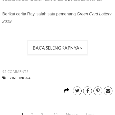
Berikut cerita Ray, salah satu pemenang
Green Card Lottery
2019
:
BACA SELENGKAPNYA »
95 COMMENTS
IZIN TINGGAL
1
2
3
...
11
Next »
Last