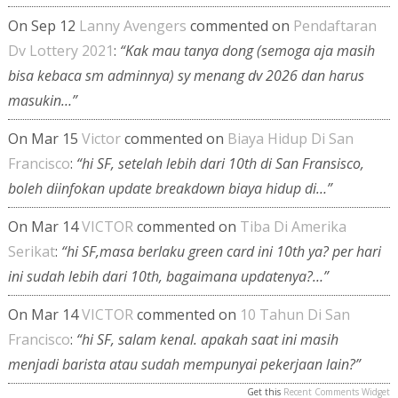
On Sep 12
Lanny Avengers
commented on
Pendaftaran
Dv Lottery 2021
:
“Kak mau tanya dong (semoga aja masih
bisa kebaca sm adminnya) sy menang dv 2026 dan harus
masukin…”
On Mar 15
Victor
commented on
Biaya Hidup Di San
Francisco
:
“hi SF, setelah lebih dari 10th di San Fransisco,
boleh diinfokan update breakdown biaya hidup di…”
On Mar 14
VICTOR
commented on
Tiba Di Amerika
Serikat
:
“hi SF,masa berlaku green card ini 10th ya? per hari
ini sudah lebih dari 10th, bagaimana updatenya?…”
On Mar 14
VICTOR
commented on
10 Tahun Di San
Francisco
:
“hi SF, salam kenal. apakah saat ini masih
menjadi barista atau sudah mempunyai pekerjaan lain?”
Get this
Recent Comments Widget