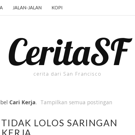
JA
JALAN-JALAN
KOPI
CeritaSF
cerita dari San Francisco
abel
Cari Kerja
.
Tampilkan semua postingan
 TIDAK LOLOS SARINGAN
KERJA