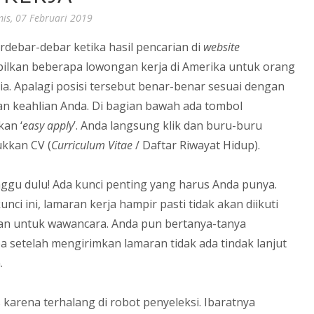
is, 07 Februari 2019
rdebar-debar ketika hasil pencarian di
website
lkan beberapa lowongan kerja di Amerika untuk orang
ia. Apalagi posisi tersebut benar-benar sesuai dengan
an keahlian Anda. Di bagian bawah ada tombol
kan ‘
easy apply
’. Anda langsung klik dan buru-buru
kkan CV (
Curriculum Vitae
/ Daftar Riwayat Hidup).
nggu dulu! Ada kunci penting yang harus Anda punya.
nci ini, lamaran kerja hampir pasti tidak akan diikuti
an untuk wawancara. Anda pun bertanya-tanya
 setelah mengirimkan lamaran tidak ada tindak lanjut
.
karena terhalang di robot penyeleksi. Ibaratnya