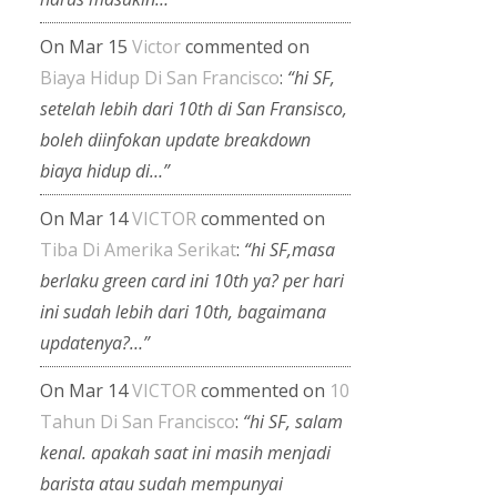
On Mar 15
Victor
commented on
Biaya Hidup Di San Francisco
:
“hi SF,
setelah lebih dari 10th di San Fransisco,
boleh diinfokan update breakdown
biaya hidup di…”
On Mar 14
VICTOR
commented on
Tiba Di Amerika Serikat
:
“hi SF,masa
berlaku green card ini 10th ya? per hari
ini sudah lebih dari 10th, bagaimana
updatenya?…”
On Mar 14
VICTOR
commented on
10
Tahun Di San Francisco
:
“hi SF, salam
kenal. apakah saat ini masih menjadi
barista atau sudah mempunyai