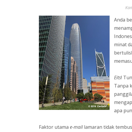
Kam
Anda be
menampi
Indones
minat d
bertulis
memasu
Eits
! Tu
Tanpa ku
panggil
mengapa
apa pun
Faktor utama
e-mail
lamaran tidak tembus 