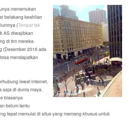
ntunya menemukan
ar belakang keahlian
belumnya (
Tempat tak
di AS diwajibkan
g di tim mereka.
ng (Desember 2016 ada
a bisa mendapatkan
rhubung lewat internet.
a saja di dunia maya.
le biasanya
an belum tentu
aling tepat memulai di situs yang memang khusus untuk