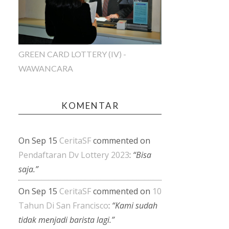
GREEN CARD LOTTERY (IV) -
WAWANCARA
KOMENTAR
On Sep 15
CeritaSF
commented on
Pendaftaran Dv Lottery 2023
:
“Bisa
saja.”
On Sep 15
CeritaSF
commented on
10
Tahun Di San Francisco
:
“Kami sudah
tidak menjadi barista lagi.”