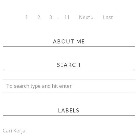
1
2
3
...
11
Next »
Last
ABOUT ME
SEARCH
LABELS
Cari Kerja