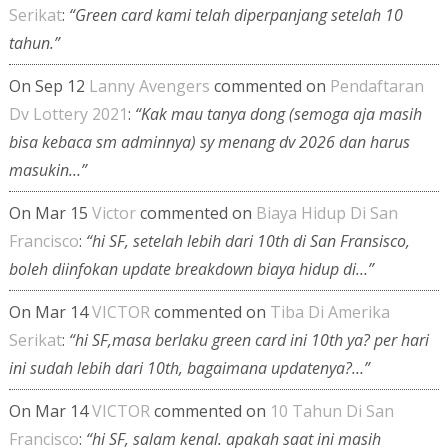
Serikat
:
“Green card kami telah diperpanjang setelah 10
tahun.”
On Sep 12
Lanny Avengers
commented on
Pendaftaran
Dv Lottery 2021
:
“Kak mau tanya dong (semoga aja masih
bisa kebaca sm adminnya) sy menang dv 2026 dan harus
masukin…”
On Mar 15
Victor
commented on
Biaya Hidup Di San
Francisco
:
“hi SF, setelah lebih dari 10th di San Fransisco,
boleh diinfokan update breakdown biaya hidup di…”
On Mar 14
VICTOR
commented on
Tiba Di Amerika
Serikat
:
“hi SF,masa berlaku green card ini 10th ya? per hari
ini sudah lebih dari 10th, bagaimana updatenya?…”
On Mar 14
VICTOR
commented on
10 Tahun Di San
Francisco
:
“hi SF, salam kenal. apakah saat ini masih