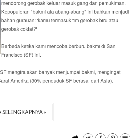
mendorong gerobak keluar masuk gang dan pemukiman.
Kepopuleran "bakmi ala abang-abang" ini bahkan menjadi
bahan gurauan: 'kamu termasuk tim gerobak biru atau
gerobak coklat?'
Berbeda ketika kami mencoba berburu bakmi di San
Francisco (SF) ini.
taSF mengira akan banyak menjumpai bakmi, mengingat
Barat Amerika (30% penduduk SF berasal dari Asia).
 SELENGKAPNYA »