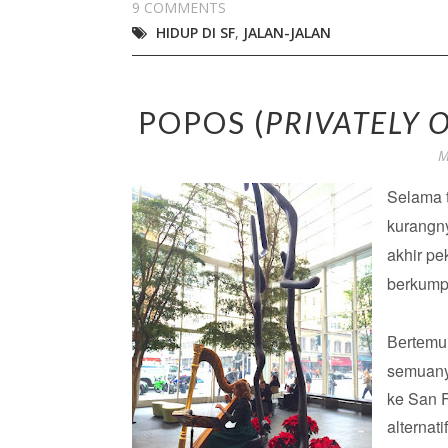
9 COMMENTS
HIDUP DI SF
,
JALAN-JALAN
POPOS (
PRIVATELY 
M
Selama t
kurangny
akhir pe
berkump
Bertemu
semuanya
ke San F
alternat