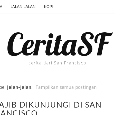
JA
JALAN-JALAN
KOPI
CeritaSF
cerita dari San Francisco
bel
Jalan-Jalan
.
Tampilkan semua postingan
JIB DIKUNJUNGI DI SAN
RANCISCO