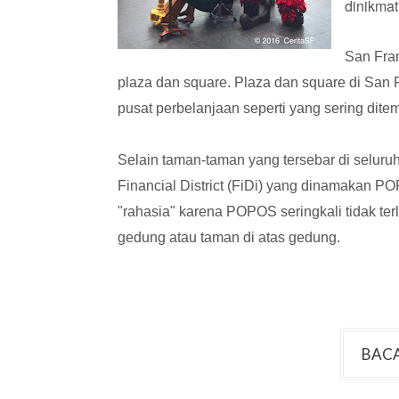
dinikmat
San Fran
plaza dan square
. Plaza dan square di San
pusat perbelanjaan seperti yang sering dite
Selain taman-taman yang tersebar di seluruh
Financial District (FiDi)
yang dinamakan PO
"rahasia" karena POPOS seringkali tidak terl
gedung atau taman di atas gedung.
BACA