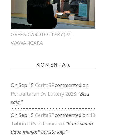
GREEN CARD LOTTERY (IV) -
WAWANCARA
KOMENTAR
On Sep 15
CeritaSF
commented on
Pendaftaran Dv Lottery 2023
:
“Bisa
saja.”
On Sep 15
CeritaSF
commented on
10
Tahun Di San Francisco
:
“Kami sudah
tidak menjadi barista lagi.”