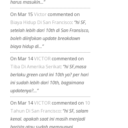
harus masukin…”
On Mar 15
Victor
commented on
Biaya Hidup Di San Francisco
:
“hi SF,
setelah lebih dari 10th di San Fransisco,
boleh diinfokan update breakdown
biaya hidup di…”
On Mar 14
VICTOR
commented on
Tiba Di Amerika Serikat
:
“hi SF,masa
berlaku green card ini 10th ya? per hari
ini sudah lebih dari 10th, bagaimana
updatenya?…”
On Mar 14
VICTOR
commented on
10
Tahun Di San Francisco
:
“hi SF, salam
kenal. apakah saat ini masih menjadi
barista atau sudah mempunyai