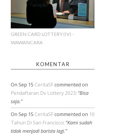
GREEN CARD LOTTERY (IV) -
WAWANCARA
KOMENTAR
On Sep 15
CeritaSF
commented on
Pendaftaran Dv Lottery 2023
:
“Bisa
saja.”
On Sep 15
CeritaSF
commented on
10
Tahun Di San Francisco
:
“Kami sudah
tidak menjadi barista lagi.”