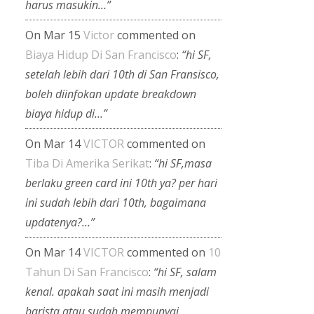
harus masukin…”
On Mar 15
Victor
commented on
Biaya Hidup Di San Francisco
:
“hi SF,
setelah lebih dari 10th di San Fransisco,
boleh diinfokan update breakdown
biaya hidup di…”
On Mar 14
VICTOR
commented on
Tiba Di Amerika Serikat
:
“hi SF,masa
berlaku green card ini 10th ya? per hari
ini sudah lebih dari 10th, bagaimana
updatenya?…”
On Mar 14
VICTOR
commented on
10
Tahun Di San Francisco
:
“hi SF, salam
kenal. apakah saat ini masih menjadi
barista atau sudah mempunyai