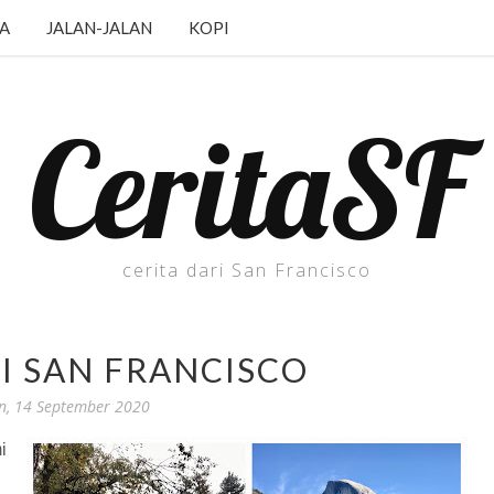
JA
JALAN-JALAN
KOPI
CeritaSF
cerita dari San Francisco
I SAN FRANCISCO
n, 14 September 2020
i