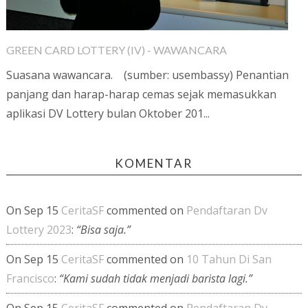
GREEN CARD LOTTERY (IV) - WAWANCARA
Suasana wawancara. (sumber: usembassy) Penantian
panjang dan harap-harap cemas sejak memasukkan
aplikasi DV Lottery bulan Oktober 201...
KOMENTAR
On Sep 15
CeritaSF
commented on
Pendaftaran Dv
Lottery 2023
:
“Bisa saja.”
On Sep 15
CeritaSF
commented on
10 Tahun Di San
Francisco
:
“Kami sudah tidak menjadi barista lagi.”
On Sep 15
CeritaSF
commented on
Pendaftaran Dv