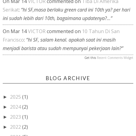
On Mar 14
VICTOR
commented on
Tiba Di Amerika
Serikat
:
“hi SF,masa berlaku green card ini 10th ya? per hari
ini sudah lebih dari 10th, bagaimana updatenya?…”
On Mar 14
VICTOR
commented on
10 Tahun Di San
Francisco
:
“hi SF, salam kenal. apakah saat ini masih
menjadi barista atau sudah mempunyai pekerjaan lain?”
Get this
Recent Comments Widget
BLOG ARCHIVE
2025
(1)
►
2024
(2)
►
2023
(1)
►
2022
(2)
►